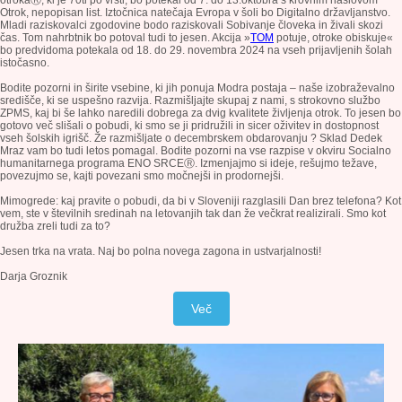
otrokaⓇ, ki je 70ti po vrsti, bo potekal od 7. do 13.oktobra s krovnim naslovom
Otrok, nepopisan list. Iztočnica natečaja Evropa v šoli bo Digitalno državljanstvo.
Mladi raziskovalci zgodovine bodo raziskovali Sobivanje človeka in živali skozi
čas. Tom nahrbtnik bo potoval tudi to jesen. Akcija »
TOM
potuje, otroke obiskuje«
bo predvidoma potekala od 18. do 29. novembra 2024 na vseh prijavljenih šolah
istočasno.
Bodite pozorni in širite vsebine, ki jih ponuja Modra postaja – naše izobraževalno
središče, ki se uspešno razvija. Razmišljajte skupaj z nami, s strokovno službo
ZPMS, kaj bi še lahko naredili dobrega za dvig kvalitete življenja otrok. To jesen bo
gotovo več slišali o pobudi, ki smo se ji pridružili in sicer oživitev in dostopnost
vseh šolskih igrišč. Že razmišljate o decembrskem obdarovanju ? Sklad Dedek
Mraz vam bo tudi letos pomagal. Bodite pozorni na vse razpise v okviru Socialno
humanitarnega programa ENO SRCEⓇ. Izmenjajmo si ideje, rešujmo težave,
povezujmo se, kajti povezani smo močnejši in prodornejši.
Mimogrede: kaj pravite o pobudi, da bi v Sloveniji razglasili Dan brez telefona? Kot
vem, ste v številnih sredinah na letovanjih tak dan že večkrat realizirali. Smo kot
družba zreli tudi za to?
Jesen trka na vrata. Naj bo polna novega zagona in ustvarjalnosti!
Darja Groznik
Več