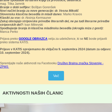
Bralne spodbude ob darilni knjigi za prvošolce; delavnica
:
mag. Tilka Jamnik
Branje v dobi selfijev:
Boštjan Gorenšek
Novi načini branja za nove generacije: dr. Vesna Mikolič
Slovenska klasična besedila in mladi danes
: Marko Kravos
Klasiki za vse:
dr. Aksinja Kermauner
Zakaj obstajajo stripovske priredbe literarnih del, ne pa tudi literarne priredbe
stripovskih del?:
Ivan Mitrevski
Spodbujanje branja in klasična mladinska besedila (okrogla miza z gosti):
Manca Perko
Prijava preko
GOOGLE OBRAZCA
velja za udeležence, ki se
NE
boste prijavili
preko sistema KATIS.
Prijave v KATIS sprejemamo do vključno 9. septembra 2024 (datum za odjavo:
10. september 2024).
Spremljajte naše aktivnosti na Facebooku
Društvo Bralna značka Slovenije -
ZPMS
Več
AKTIVNOSTI NAŠIH ČLANIC