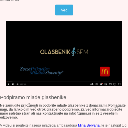
Več
Podpiramo mlade glasbenike
Ne zamudite priložnosti in podprite mlade glasbenike z donacijami. Pomagajte
nam, da lahko čim več otrok glasbeno podpremo. Za več informacij obiščite
našo spletno stran ali nas kontaktirajte na info@zpms.si in se z veseljem
odzovemo.
V videu si poglejte našega mladega ambasadorja
Miha Bervarja
, ki je nastopil tudi