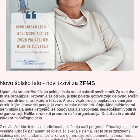
Novo šolsko leto - novi izzivi za ZPMS
Upam, da ste preživeli lepo poletje in da ste si nabrali novih moči. Za vse tiste,
ki ste organizirali letovanja za otroke, je bilo poletje gotovo zelo delovno. Rešiti
ste morali tudi marsikatero težavo. A prav vsak trud je poplačan z energijo
otrok, ki jim letovanja ponujajo vsestranske dobre izkušnje. Med počitnicami
sem obiskala nekaj letovišč, se pogovarjala z vzgojitelji, pedagoškimi vodji in
organizatorji. Koliko srčnosti premore naša organizacija! Delati za in z otroki
nikakor ni običajno delo.
Z novim šolskim letom se tradicionalno začnejo naši programi. Prinašajo aktualne
vsebine. Otroški parlament se loteva šolskega sistema, kar je sicer zimzelena
stalnica otroških parlamentov, a za vse generacije zelo pomembna tema. Teden