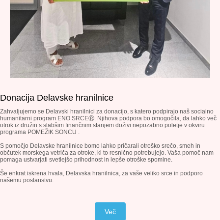
Donacija Delavske hranilnice
Zahvaljujemo se Delavski hranilnici za donacijo, s katero podpirajo naš socialno
humanitarni program ENO SRCEⓇ. Njihova podpora bo omogočila, da lahko več
otrok iz družin s slabšim finančnim stanjem doživi nepozabno poletje v okviru
programa POMEŽIK SONCU .
S pomočjo Delavske hranilnice bomo lahko pričarali otroško srečo, smeh in
občutek morskega vetriča za otroke, ki to resnično potrebujejo. Vaša pomoč nam
pomaga ustvarjati svetlejšo prihodnost in lepše otroške
spomine.
Še enkrat iskrena hvala, Delavska hranilnica, za vaše veliko srce in podporo
našemu poslanstvu.
Več