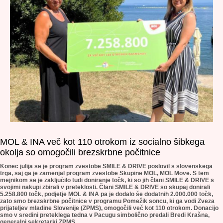
MOL & INA več kot 110 otrokom iz socialno šibkega
okolja so omogočili brezskrbne počitnice
Konec julija se je program zvestobe SMILE & DRIVE poslovil s slovenskega
trga, saj ga je zamenjal program zvestobe Skupine MOL, MOL Move. S tem
mejnikom se je zaključilo tudi doniranje točk, ki so jih člani SMILE & DRIVE s
svojimi nakupi zbirali v preteklosti. Člani SMILE & DRIVE so skupaj donirali
5.258.800 točk, podjetje MOL & INA pa je dodalo še dodatnih 2.000.000 točk,
zato smo brezskrbne počitnice v programu Pomežik soncu, ki ga vodi Zveza
prijateljev mladine Slovenije (ZPMS), omogočili več kot 110 otrokom. Donacijo
smo v sredini preteklega tedna v Pacugu simbolično predali Bredi Krašna,
generalni sekretarki ZPMS.