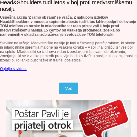
Head&Shoulders tudi letos v boj proti medvrstniškemu
nasilju
Uspešna akcija ‘Z ramo ob rami’ se vrača. Z nakupom izdelkov
Head&Shoulders v mesecu septembru boste tudi letos lahko podprli delovanje
TOM telefona za otroke in mladostnike ter tako prispevali k boju proti
medvrstniškemu nasilju. 15 centov od vsakega prodanega izdelka bo
namenjenih v sklad za izobraževanje svetovalcev TOM telefona®.
Številke ne lažejo. Medvrstniško nasilje je tudi v Sloveniji pereč problem, ki otroke
in mladostnike spremlja malone na vsakem koraku – v šoli, na igrišču ter vse bolj
na spletu. Mladostniki so iz dneva v dan izpostavljeni žalitvam, obrekovanju,
zmerjanju, ki se v veliko primerih prelevijo bodisi v fizično nasilje ali osamljenost in
izolacijo. To lahko pusti težke in trajne posledice.
Oglejte si video.
Več