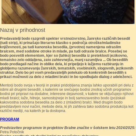
Nazaj v prihodnost
Predavatelji bodo razgrnili spekter vrstno/zvrstno, žanrsko različnih besedil
(tudi strip), ki prinašajo literarno klasiko s področja otroške/mladinske
književnosti, pa tudi kanonska besedila, (prvotno) namenjena odraslim
bralcem, med sodobne otroke in mlade, pa tudi odrasle bralce. Posebej se
bodo posvetili elementom, kjer so (lahko) besedila iz preteklosti jezikovno,
tematsko zelo oddaljena, zato zahtevnejša, manj razumljiva ... Ob besedilih
bodo predlagali načine in oblike dela, ki pripeljejo k lažjemu razbiranju in
globljemu razumevanju žanrskih, tematskih, vsebinskih, slogovnih, jezikovnih
struktur. Delo bo pri vseh predavateljih potekalo ob konkretnih besedilih s
prikazi možnosti za delo z mladimi bralci in bo spodbujalo dialog z udeleženci.
Mentorji bodo svoja v teoriji in praksi pridobljena znanja lahko uporabili pri delu z
istimi ali drugimi besedili, s katerimi se srečujejo bodisi znotraj učnih programov
bodisi pri pripravi na dodatne, interesne dejavnosti, v katere se vključujejo njihovi
mladi bralci; laže, hitreje, samostojneje in bolj samozavestno bodo (po)iskali
kakovostna sodobna besedila za delo z (mladimi) bralci. Med drugim bodo
predstavljeni novi načini, metode dela, ki jih zahteva tako sodobna produkcija kot
različni mediji, na katerih je ta dostopna.
PROGRAM
Predstavitev programov in projektov Bralne značke v šolskem letu 2024/2025:
Petra Potočnik