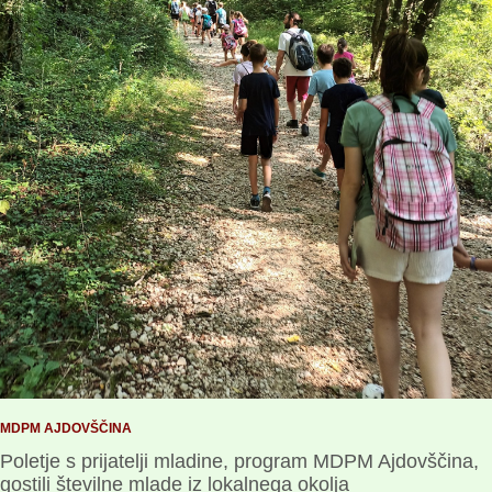
MDPM AJDOVŠČINA
Poletje s prijatelji mladine, program MDPM Ajdovščina,
gostili številne mlade iz lokalnega okolja