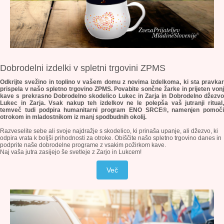
Dobrodelni izdelki v spletni trgovini ZPMS
Odkrijte svežino in toplino v vašem domu z novima izdelkoma, ki sta pravkar
prispela v našo spletno trgovino ZPMS. Povabite sončne žarke in prijeten vonj
kave s prekrasno Dobrodelno skodelico Lukec in Zarja in Dobrodelno džezvo
Lukec in Zarja. Vsak nakup teh izdelkov ne le polepša vaš jutranji ritual,
temveč tudi podpira humanitarni program ENO SRCE®, namenjen pomoči
otrokom in mladostnikom iz manj spodbudnih okolij.
Razveselite sebe ali svoje najdražje s skodelico, ki prinaša upanje, ali džezvo, ki
odpira vrata k boljši prihodnosti za otroke. Obiščite našo spletno trgovino danes in
podprite naše dobrodelne programe z vsakim požirkom kave.
Naj vaša jutra zasijejo še svetleje z Zarjo in Lukcem!
Več