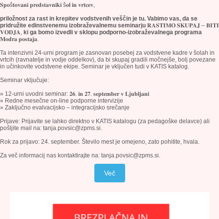
𝐒𝐩𝐨š𝐭𝐨𝐯𝐚𝐧𝐢 𝐩𝐫𝐞𝐝𝐬𝐭𝐚𝐯𝐧𝐢𝐤𝐢 š𝐨𝐥 𝐢𝐧 𝐯𝐫𝐭𝐜𝐞𝐯,
priložnost za rast in krepitev vodstvenih veščin je tu. Vabimo vas, da se
pridružite edinstvenemu izobraževalnemu seminarju
𝐑𝐀𝐒𝐓𝐈𝐌𝐎 𝐒𝐊𝐔𝐏𝐀𝐉 – 𝐁𝐈𝐓𝐈
𝐕𝐎𝐃𝐉𝐀,
ki ga bomo izvedli v sklopu podporno-izobraževalnega programa
𝐌𝐨𝐝𝐫𝐚 𝐩𝐨𝐬𝐭𝐚𝐣𝐚.
Ta intenzivni 24-urni program je zasnovan posebej za vodstvene kadre v šolah in
vrtcih (ravnatelje in vodje oddelkov), da bi skupaj gradili močnejše, bolj povezane
in učinkovite vodstvene ekipe. Seminar je vključen tudi v KATIS katalog.
Seminar vključuje:
» 12-urni uvodni seminar: 𝟐𝟔. 𝐢𝐧 𝟐𝟕. 𝐬𝐞𝐩𝐭𝐞𝐦𝐛𝐞𝐫 𝐯 𝐋𝐣𝐮𝐛𝐥𝐣𝐚𝐧𝐢
» Redne mesečne on-line podporne intervizije
» Zaključno evalvacijsko – integracijsko srečanje
Prijave: Prijavite se lahko direktno v KATIS katalogu (za pedagoške delavce) ali
pošljite mail na: tanja.povsic@zpms.si.
Rok za prijavo: 24. september. Število mest je omejeno, zato pohitite, hvala.
Za več informacij nas kontaktirajte na: tanja.povsic@zpms.si.
Več