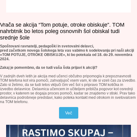
Vrača se akcija “Tom potuje, otroke obiskuje”. TOM
nahrbtnik bo letos poleg osnovnih šol obiskal tudi
srednje šole
Spoštovani ravnatelji, pedagoški in svetovalni delavci,
pred začetkom novega šolskega leta vas vabimo k sodelovanju pri naši akciji
»TOM POTUJE, OTROKE OBISKUJE«, ki bo potekala od 18. do 29. novembra
2024.
Zakaj je pomembno, da se tudi vaša šola prijavi k akciji?
V zadnjih dveh letih je akcija med učenci občutno pripomogla k prepoznavnosti
TOM telefona kot vira pomoči, zahvaljujoč vsem vam, ki ste si vzeli čas za izvedbo.
Zato si želimo, da se tudi letos vključi čim več šol s pripravo TOM kotička in
izvedbo delavnice. Delavnica učencem in učiteljem približa pogovor kot osrednji
prostor, v katerem se dogaja proces pomoči, kadar se znajdemo v stiski. Prav tako
delavnica podrobneje predstavi, kako poteka kontakt med otrokom in svetovalcem
na TOM telefonu.
Več