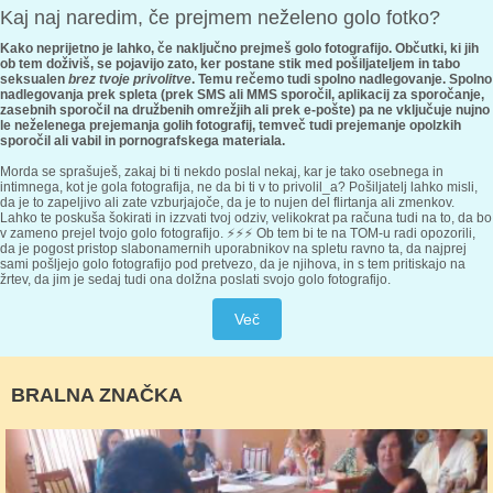
Kaj naj naredim, če prejmem neželeno golo fotko?
Kako neprijetno je lahko, če naključno prejmeš golo fotografijo. Občutki, ki jih
ob tem doživiš, se pojavijo zato, ker postane stik med pošiljateljem in tabo
seksualen
brez tvoje privolitve
. Temu rečemo tudi spolno nadlegovanje. Spolno
nadlegovanja prek spleta (prek SMS ali MMS sporočil, aplikacij za sporočanje,
zasebnih sporočil na družbenih omrežjih ali prek e-pošte) pa ne vključuje nujno
le neželenega prejemanja golih fotografij, temveč tudi prejemanje opolzkih
sporočil ali vabil in pornografskega materiala.
Morda se sprašuješ, zakaj bi ti nekdo poslal nekaj, kar je tako osebnega in
intimnega, kot je gola fotografija, ne da bi ti v to privolil_a? Pošiljatelj lahko misli,
da je to zapeljivo ali zate vzburjajoče, da je to nujen del flirtanja ali zmenkov.
Lahko te poskuša šokirati in izzvati tvoj odziv, velikokrat pa računa tudi na to, da bo
v zameno prejel tvojo golo fotografijo. ⚡️⚡️⚡️ Ob tem bi te na TOM-u radi opozorili,
da je pogost pristop slabonamernih uporabnikov na spletu ravno ta, da najprej
sami pošljejo golo fotografijo pod pretvezo, da je njihova, in s tem pritiskajo na
žrtev, da jim je sedaj tudi ona dolžna poslati svojo golo fotografijo.
Več
BRALNA ZNAČKA