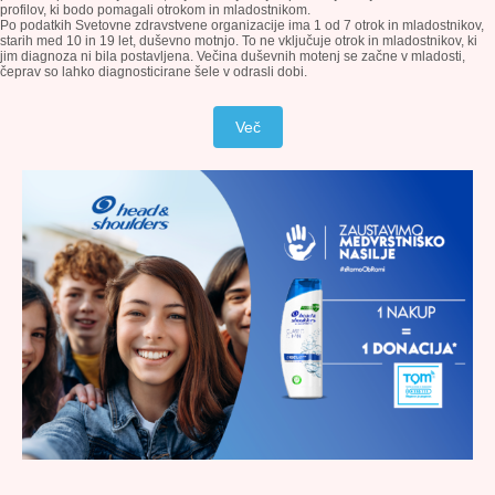
profilov, ki bodo pomagali otrokom in mladostnikom.
Po podatkih Svetovne zdravstvene organizacije ima 1 od 7 otrok in mladostnikov,
starih med 10 in 19 let, duševno motnjo. To ne vključuje otrok in mladostnikov, ki
jim diagnoza ni bila postavljena. Večina duševnih motenj se začne v mladosti,
čeprav so lahko diagnosticirane šele v odrasli dobi.
Več