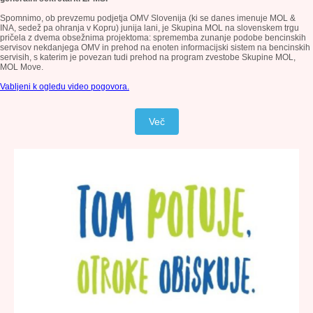
Spomnimo, ob prevzemu podjetja OMV Slovenija (ki se danes imenuje MOL &
INA, sedež pa ohranja v Kopru) junija lani, je Skupina MOL na slovenskem trgu
pričela z dvema obsežnima projektoma: sprememba zunanje podobe bencinskih
servisov nekdanjega OMV in prehod na enoten informacijski sistem na bencinskih
servisih, s katerim je povezan tudi prehod na program zvestobe Skupine MOL,
MOL Move.
Vabljeni k ogledu video pogovora.
Več