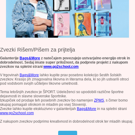
Zvezki Rišem/Pišem za prijtelja
Galanterije
Bags&More
z natečajem povezujejo ustvarjalno energijo otrok in
dobrodelnost. Sedaj imate super priložnost, da podprete projekt z nakupom
zvezkov na spletni strani
www.go2school.com
V trgovinah
Bags&More
lahko kupite prav posebno kolekcijo šestih šolskih
zvezkov. Krasijo jih zmagovalna likovna in literarna dela, ki so jih ustvarili otroci
pod vodstvom svojih učiteljev likovne umetnosti.
Tema letošnjih zvezkov je ŠPORT. Udeleženci so upodobili različne
športne
dejavnosti in slavne slovenske športnike.
Izkupiček od prodaje teh posebnih zvezkov bo namenjen
ZPMS
, s čimer bomo
skupaj pomagali otrokom in mladim po vsej Sloveniji.
Zvezke lahko kupite ekskluzivno v galanterijah
Bags&More
in na spletni strani
www.go2school.com
Z nakupom zvezkov podprimo kreativnost in dobrodelnost otrok ter mladih skupaj.