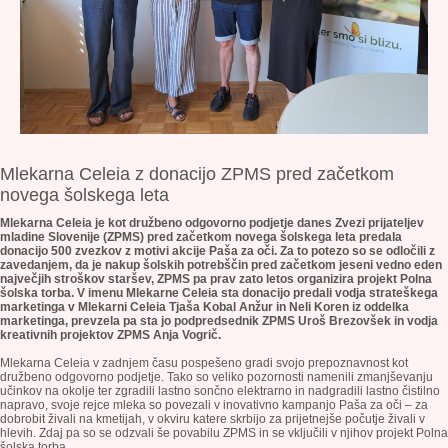
Mlekarna Celeia z donacijo ZPMS pred začetkom
novega šolskega leta
Mlekarna Celeia je kot družbeno odgovorno podjetje danes Zvezi prijateljev
mladine Slovenije (ZPMS) pred začetkom novega šolskega leta predala
donacijo 500 zvezkov z motivi akcije Paša za oči. Za to potezo so se odločili z
zavedanjem, da je nakup šolskih potrebščin pred začetkom jeseni vedno eden
največjih stroškov staršev, ZPMS pa prav zato letos organizira projekt Polna
šolska torba. V imenu Mlekarne Celeia sta donacijo predali vodja strateškega
marketinga v Mlekarni Celeia Tjaša Kobal Anžur in Neli Koren iz oddelka
marketinga, prevzela pa sta jo podpredsednik ZPMS Uroš Brezovšek in vodja
kreativnih projektov ZPMS Anja Vogrič.
Mlekarna Celeia v zadnjem času pospešeno gradi svojo prepoznavnost kot
družbeno odgovorno podjetje. Tako so veliko pozornosti namenili zmanjševanju
učinkov na okolje ter zgradili lastno sončno elektrarno in nadgradili lastno čistilno
napravo, svoje rejce mleka so povezali v inovativno kampanjo Paša za oči – za
dobrobit živali na kmetijah, v okviru katere skrbijo za prijetnejše počutje živali v
hlevih. Zdaj pa so se odzvali še povabilu ZPMS in se vključili v njihov projekt Polna
šolska torba