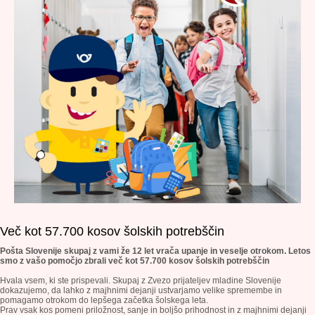
Več kot 57.700 kosov šolskih potrebščin
Pošta Slovenije skupaj z vami že 12 let vrača upanje in veselje otrokom. Letos
smo z vašo pomočjo zbrali več kot 57.700 kosov šolskih potrebščin
Hvala vsem, ki ste prispevali. Skupaj z Zvezo prijateljev mladine Slovenije
dokazujemo, da lahko z majhnimi dejanji ustvarjamo velike spremembe in
pomagamo otrokom do lepšega začetka šolskega leta.
Prav vsak kos pomeni priložnost, sanje in boljšo prihodnost in z majhnimi dejanji