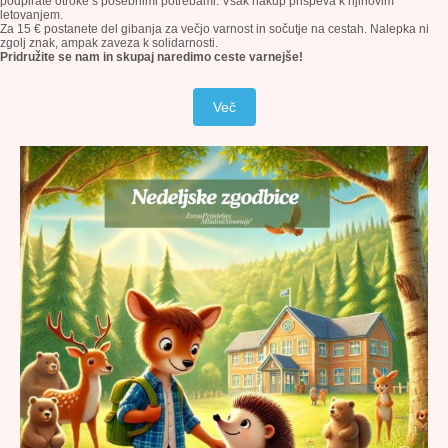
podpirate otroke s posebnimi potrebami. Vsak nakup prispeva k njihovim
letovanjem.
Za 15 € postanete del gibanja za večjo varnost in sočutje na cestah. Nalepka ni
zgolj znak, ampak zaveza k solidarnosti.
Pridružite se nam in skupaj naredimo ceste varnejše!
Več