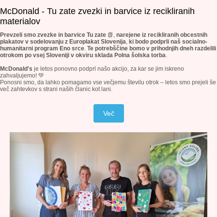
McDonald - Tu zate zvezki in barvice iz recikliranih
materialov
Prevzeli smo zvezke in barvice Tu zate
📗,
narejene iz recikliranih obcestnih
plakatov v sodelovanju z
Europlakat Slovenija
,
ki bodo podprli naš socialno-
humanitarni program Eno srce
.
Te potrebščine bomo v prihodnjih dneh razdelili
otrokom po vsej Sloveniji v okviru sklada Polna šolska torba
.
McDonald's
je letos ponovno podprl našo akcijo, za kar se jim iskreno
zahvaljujemo! 💚
Ponosni smo, da lahko pomagamo vse večjemu številu otrok – letos smo prejeli še
več zahtevkov s strani naših članic kot lani.
Več