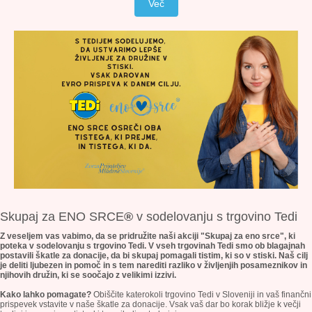
Več
Skupaj
za ENO SRCE
®
v sodelovanju s trgovino Tedi
Z veseljem vas vabimo, da se pridružite naši akciji "Skupaj za eno srce", ki
poteka v sodelovanju s trgovino Tedi. V vseh trgovinah Tedi smo ob blagajnah
postavili škatle za donacije, da bi skupaj pomagali tistim, ki so v stiski. Naš cilj
je deliti ljubezen in pomoč in s tem narediti razliko v življenjih posameznikov in
njihovih družin, ki se soočajo z velikimi izzivi.
Kako lahko pomagate?
Obiščite katerokoli trgovino Tedi v Sloveniji in vaš finančni
prispevek vstavite v naše škatle za donacije. Vsak vaš dar bo korak bližje k večji