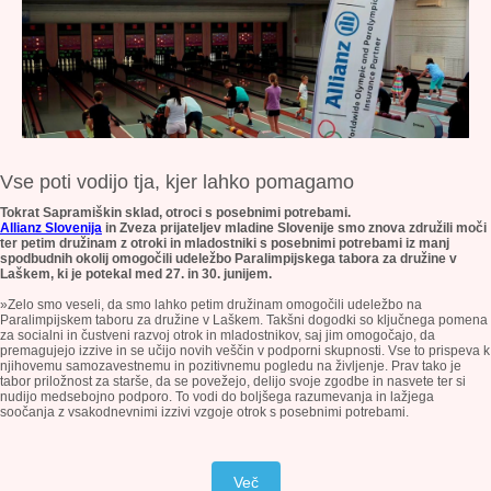
Vse poti vodijo tja, kjer lahko pomagamo
Tokrat Sapramiškin sklad, otroci s posebnimi potrebami.
Allianz Slovenija
in Zveza prijateljev mladine Slovenije smo znova združili moči
ter petim družinam z otroki in mladostniki s posebnimi potrebami iz manj
spodbudnih okolij omogočili udeležbo Paralimpijskega tabora za družine v
Laškem, ki je potekal med 27. in 30. junijem.
»Zelo smo veseli, da smo lahko petim družinam omogočili udeležbo na
Paralimpijskem taboru za družine v Laškem. Takšni dogodki so ključnega pomena
za socialni in čustveni razvoj otrok in mladostnikov, saj jim omogočajo, da
premagujejo izzive in se učijo novih veščin v podporni skupnosti. Vse to prispeva k
njihovemu samozavestnemu in pozitivnemu pogledu na življenje. Prav tako je
tabor priložnost za starše, da se povežejo, delijo svoje zgodbe in nasvete ter si
nudijo medsebojno podporo. To vodi do boljšega razumevanja in lažjega
soočanja z vsakodnevnimi izzivi vzgoje otrok s posebnimi potrebami.
Več