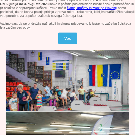
število zbranih potrebščin kažeta na izjemno podporo in solidarnost naših donatorjev.
Od 5. junija do 4. avgusta 2023
lahko v poštnih poslovalnicah kupite šolske potrebščine in
jih odložite v pripravljene košare. Preko naših
članic, društev in zvez po Sloveniji
bomo
poskrbeli, da do konca poletja pridejo v prave roke – roke otrok, ki bi jim starši težko nakupili
vse potrebno za uspešen začetek novega šolskega leta.
Vabimo vas, da se pridružite naši akciji in skupaj prispevamo k lepšemu začetku šolskega
leta za čim več otrok.
Več