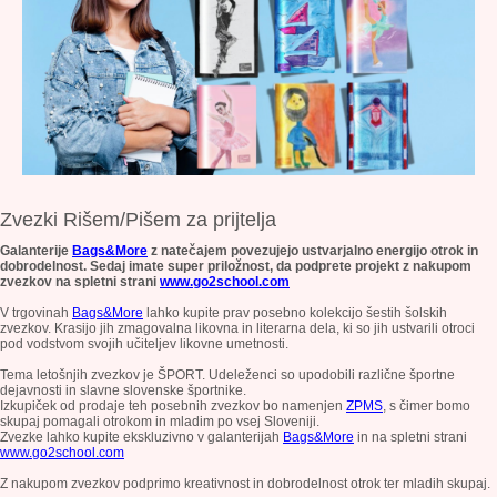
Zvezki Rišem/Pišem za prijtelja
Galanterije
Bags&More
z natečajem povezujejo ustvarjalno energijo otrok in
dobrodelnost. Sedaj imate super priložnost, da podprete projekt z nakupom
zvezkov na spletni strani
www.go2school.com
V trgovinah
Bags&More
lahko kupite prav posebno kolekcijo šestih šolskih
zvezkov. Krasijo jih zmagovalna likovna in literarna dela, ki so jih ustvarili otroci
pod vodstvom svojih učiteljev likovne umetnosti.
Tema letošnjih zvezkov je ŠPORT. Udeleženci so upodobili različne
športne
dejavnosti in slavne slovenske športnike.
Izkupiček od prodaje teh posebnih zvezkov bo namenjen
ZPMS
, s čimer bomo
skupaj pomagali otrokom in mladim po vsej Sloveniji.
Zvezke lahko kupite ekskluzivno v galanterijah
Bags&More
in na spletni strani
www.go2school.com
Z nakupom zvezkov podprimo kreativnost in dobrodelnost otrok ter mladih skupaj.