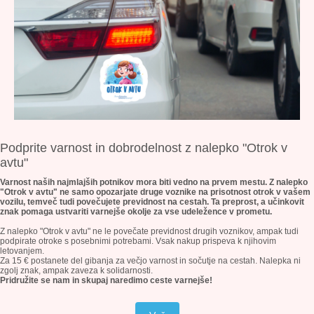
Podprite varnost in dobrodelnost z nalepko
"Otrok v
avtu"
Varnost naših najmlajših potnikov mora biti vedno na prvem mestu. Z nalepko
"Otrok v avtu" ne samo opozarjate druge voznike na prisotnost otrok v vašem
vozilu, temveč tudi povečujete previdnost na cestah. Ta preprost, a učinkovit
znak pomaga ustvariti varnejše okolje za vse udeležence v prometu.
Z nalepko "Otrok v avtu" ne le povečate previdnost drugih voznikov, ampak tudi
podpirate otroke s posebnimi potrebami. Vsak nakup prispeva k njihovim
letovanjem.
Za 15 € postanete del gibanja za večjo varnost in sočutje na cestah. Nalepka ni
zgolj znak, ampak zaveza k solidarnosti.
Pridružite se nam in skupaj naredimo ceste varnejše!