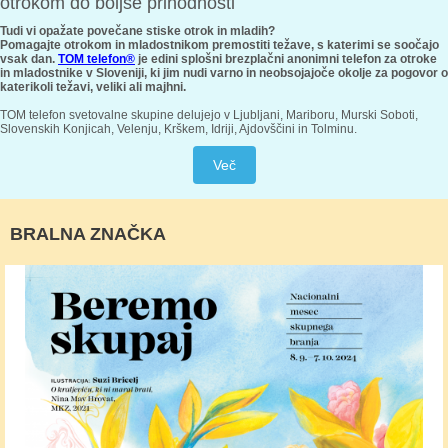
otrokom do boljše prihodnosti
Tudi vi opažate povečane stiske otrok in mladih?
Pomagajte otrokom in mladostnikom premostiti težave, s katerimi se soočajo
vsak dan.
TOM telefon®
je edini splošni brezplačni anonimni telefon za otroke
in mladostnike v Sloveniji, ki jim nudi varno in neobsojajoče okolje za pogovor o
katerikoli težavi, veliki ali majhni.
TOM telefon svetovalne skupine delujejo v Ljubljani, Mariboru, Murski Soboti,
Slovenskih Konjicah, Velenju, Krškem, Idriji, Ajdovščini in Tolminu.
Več
BRALNA ZNAČKA