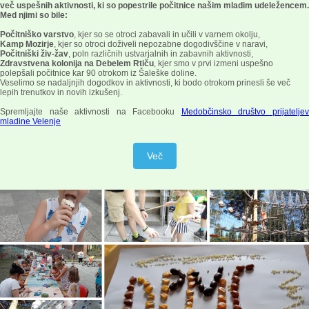
več uspešnih aktivnosti, ki so popestrile počitnice našim mladim udeležencem.
Med njimi so bile:
Počitniško varstvo
, kjer so se otroci zabavali in učili v varnem okolju,
Kamp Mozirje
, kjer so otroci doživeli nepozabne dogodivščine v naravi,
Počitniški živ-žav
, poln različnih ustvarjalnih in zabavnih aktivnosti,
Zdravstvena kolonija na Debelem Rtiču
, kjer smo v prvi izmeni uspešno
polepšali počitnice kar 90 otrokom iz Šaleške doline.
Veselimo se nadaljnjih dogodkov in aktivnosti, ki bodo otrokom prinesli še več
lepih trenutkov in novih izkušenj.
Spremljajte naše aktivnosti na Facebooku
Medobčinsko društvo prijatelje
mladine Velenje
Več