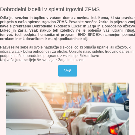
Dobrodelni izdelki v spletni trgovini ZPMS
Odkrijte svežino in toplino v vašem domu z novima izdelkoma, ki sta pravkar
prispela v našo spletno trgovino ZPMS. Povabite sončne žarke in prijeten vonj
kave s prekrasno Dobrodelno skodelico Lukec in Zarja in Dobrodelno džezvo
Lukec in Zarja. Vsak nakup teh izdelkov ne le polepša vaš jutranji ritual,
temveč tudi podpira humanitarni program ENO SRCE®, namenjen pomoči
otrokom in mladostnikom iz manj spodbudnih okolij.
Razveselite sebe ali svoje najdražje s skodelico, ki prinaša upanje, ali džezvo, ki
odpira vrata k boljši prihodnosti za otroke. Obiščite našo spletno trgovino danes in
podprite naše dobrodelne programe z vsakim požirkom kave.
Naj vaša jutra zasijejo še svetleje z Zarjo in Lukcem!
Več