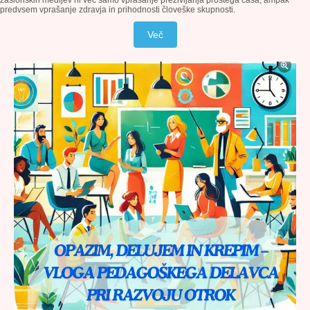
zaslonskih medijev ni več samo vprašanje preživljanja prostega časa, ampak
predvsem vprašanje zdravja in prihodnosti človeške skupnosti.
Več