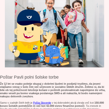
Poštar Pavli polni šolske torbe
Že 12 let se vsako poletje skupaj z dobrimi ljudmi in podjetji trudimo, da jeseni
olajšamo vstop v šolo čim več učencem iz socialno šibkih družin. Želimo si, da bi
bile ob tej priložnosti letošnje košare v poštnih poslovalnicah napolnjene do vrha,
enako veseli pa bomo vsakega poslanega SMS-a ali nakazila, ki bodo namenjeni
nakupu delovnih zvezkov.
Samo v zadnjih štirih letih je
Pošta Slovenije
v tej dobrodelni akciji zbrala več kot
150.000
kosov šolskih potrebščin in več kot 42.000 evrov finančne pomoči
. Ta znesek in