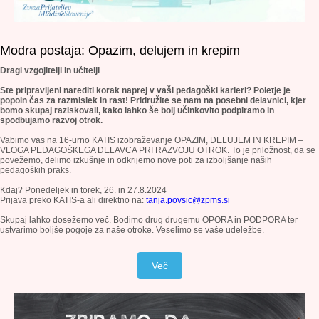
Modra postaja: Opazim, delujem in krepim
Dragi vzgojitelji in učitelji
Ste pripravljeni narediti korak naprej v vaši pedagoški karieri? Poletje je
popoln čas za razmislek in rast! Pridružite se nam na posebni delavnici, kjer
bomo skupaj raziskovali, kako
lahko še bolj učinkovito podpiramo in
spodbujamo razvoj otrok.
Vabimo vas na 16-urno KATIS izobraževanje OPAZIM, DELUJEM IN KREPIM –
VLOGA PEDAGOŠKEGA DELAVCA PRI RAZVOJU OTROK. To je priložnost, da se
povežemo, delimo izkušnje in odkrijemo nove poti za
izboljšanje naših
pedagoških praks.
Kdaj?
Ponedeljek in torek, 26. in 27.8.2024
Prijava preko KATIS-a ali direktno na:
tanja.povsic@zpms.si
Skupaj lahko dosežemo več. Bodimo drug drugemu OPORA in PODPORA ter
ustvarimo boljše pogoje za naše otroke. Veselimo se vaše udeležbe.
Več