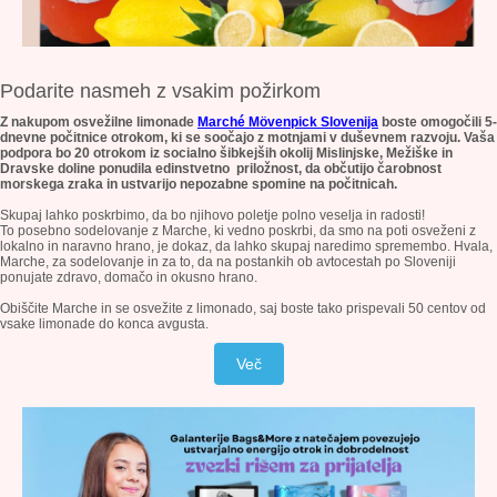
Podarite nasmeh z vsakim požirkom
Z nakupom osvežilne limonade
Marché Mövenpick Slovenija
boste omogočili 5-
dnevne počitnice otrokom, ki se soočajo z motnjami v duševnem razvoju. Vaša
podpora bo 20 otrokom iz socialno šibkejših okolij Mislinjske, Mežiške in
Dravske doline ponudila edinstvetno priložnost, da občutijo čarobnost
morskega zraka in ustvarijo nepozabne spomine na počitnicah.
Skupaj lahko poskrbimo, da bo njihovo poletje polno veselja in radosti!
To posebno sodelovanje z Marche, ki vedno poskrbi, da smo na poti osveženi z
lokalno in naravno hrano, je dokaz, da lahko skupaj naredimo spremembo. Hvala,
Marche, za sodelovanje in za to, da na postankih ob avtocestah po Sloveniji
ponujate zdravo, domačo in okusno hrano.
Obiščite Marche in se osvežite z limonado, saj boste tako prispevali 50 centov od
vsake limonade do konca avgusta.
Več