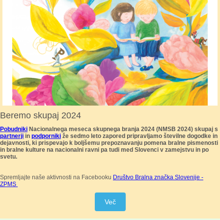
Beremo skupaj 2024
Pobudniki
Nacionalnega meseca skupnega branja 2024 (NMSB 2024) skupaj s
partnerji
in
podporniki
že sedmo leto zapored pripravljamo številne dogodke in
dejavnosti, ki prispevajo k boljšemu prepoznavanju pomena bralne pismenosti
in bralne kulture na nacionalni ravni pa tudi med Slovenci v zamejstvu in po
svetu.
Spremljajte naše aktivnosti na Facebooku
Društvo Bralna značka Slovenije -
ZPMS
Več