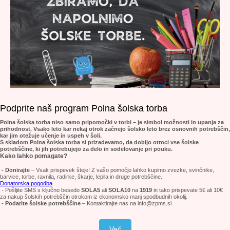
Podprite naš program Polna šolska torba
Polna šolska torba niso samo pripomočki v torbi – je simbol možnosti in upanja za
prihodnost. Vsako leto kar nekaj otrok začnejo šolsko leto brez osnovnih potrebščin,
kar jim otežuje učenje in uspeh v šoli.
S skladom Polna šolska torba si prizadevamo, da dobijo otroci vse šolske
potrebščine, ki jih potrebujejo za delo in sodelovanje pri pouku.
Kako lahko pomagate?
- Donirajte
– Vsak prispevek šteje! Z vašo pomočjo lahko kupimo zvezke, svinčnike,
barvice, torbe, ravnila, radirke, škarje, lepila in druge potrebščine.
Donatorska pogodba
- Pošljite SMS s ključno besedo
SOLA5
ali
SOLA10
na
1919
in tako prispevate 5€ ali 10€
za nakup šolskih potrebščin otrokom iz ekonomsko manj spodbudnih okolij.
- Podarite šolske potrebščine
– Kontaktirajte nas na info@zpms.si.
Več