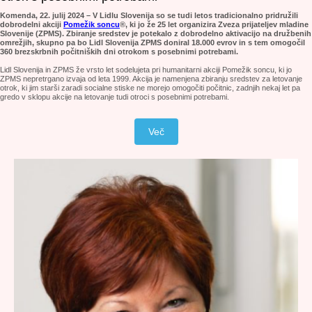
Komenda, 22. julij 2024 – V Lidlu Slovenija so se tudi letos tradicionalno pridružili
dobrodelni akciji
Pomežik soncu
®, ki jo že 25 let organizira Zveza prijateljev mladine
Slovenije (ZPMS). Zbiranje sredstev je potekalo z dobrodelno aktivacijo na družbenih
omrežjih, skupno pa bo Lidl Slovenija ZPMS doniral 18.000 evrov in s tem omogočil
360 brezskrbnih počitniških dni otrokom s posebnimi potrebami.
Lidl Slovenija in ZPMS že vrsto let sodelujeta pri humanitarni akciji Pomežik soncu, ki jo
ZPMS nepretrgano izvaja od leta 1999. Akcija je namenjena zbiranju sredstev za letovanje
otrok, ki jim starši zaradi socialne stiske ne morejo omogočiti počitnic, zadnjih nekaj let pa
gredo v sklopu akcije na letovanje tudi otroci s posebnimi potrebami.
Več