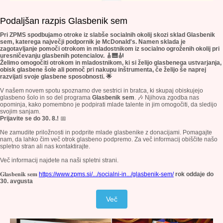
Podaljšan razpis Glasbenik sem
Pri ZPMS spodbujamo otroke iz slabše socialnih okolij skozi sklad Glasbenik
sem, katerega največji podpornik je McDonald's. Namen sklada je
zagotavljanje pomoči otrokom in mladostnikom iz socialno ogroženih okolij pri
uresničevanju glasbenih potencialov. 🎸🎹🎻
Želimo omogočiti otrokom in mladostnikom, ki si želijo glasbenega ustvarjanja,
obisk glasbene šole ali pomoč pri nakupu inštrumenta, če želijo še naprej
razvijati svoje glasbene sposobnosti. 🌟
V našem novem spotu spoznamo dve sestrici in bratca, ki skupaj obiskujejo
glasbeno šolo in so del programa
Glasbenik sem
. 🎶 Njihova zgodba nas
opominja, kako pomembno je podpirati mlade talente in jim omogočiti, da sledijo
svojim sanjam.
Prijavite se do 30. 8.!
📅
Ne zamudite priložnosti in podprite mlade glasbenike z donacijami. Pomagajte
nam, da lahko čim več otrok glasbeno podpremo. Za več informacij obiščite našo
spletno stran ali nas kontaktirajte.
Več informacij najdete na naši spletni strani.
𝐆𝐥𝐚𝐬𝐛𝐞𝐧𝐢𝐤 𝐬𝐞𝐦
https://www.zpms.si/.../socialni-in.../glasbenik-sem/
rok oddaje do
30. avgusta
Več