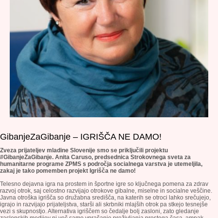
GibanjeZaGibanje – IGRIŠČA NE DAMO!
Zveza prijateljev mladine Slovenije smo se priključili projektu
#GibanjeZaGibanje.
Anita Caruso, predsednica Strokovnega sveta za
humanitarne programe ZPMS s področja socialnega varstva je utemeljila,
zakaj je tako pomemben projekt Igrišča ne damo!
Telesno dejavna igra na prostem in športne igre so ključnega pomena za zdrav
razvoj otrok, saj celostno razvijajo otrokove gibalne, miselne in socialne veščine.
Javna otroška igrišča so družabna središča, na katerih se otroci lahko srečujejo,
igrajo in razvijajo prijateljstva, starši ali skrbniki mlajših otrok pa stkejo tesnejše
vezi s skupnostjo. Alternativa igriščem so čedalje bolj zasloni, zato gledanje