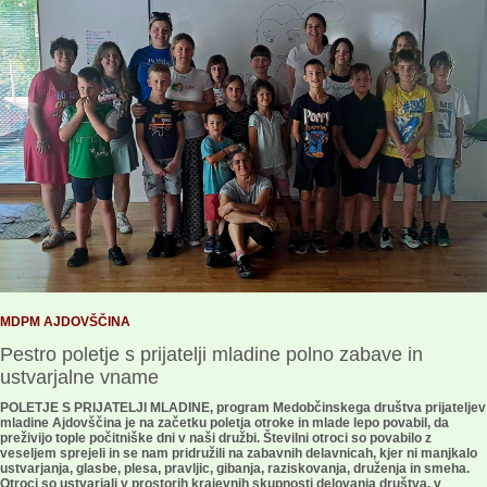
MDPM AJDOVŠČINA
Pestro poletje s prijatelji mladine polno zabave in
ustvarjalne vname
POLETJE S PRIJATELJI MLADINE, program Medobčinskega društva prijateljev
mladine Ajdovščina je na začetku poletja otroke in mlade lepo povabil, da
preživijo tople počitniške dni v naši družbi. Številni otroci so povabilo z
veseljem sprejeli in se nam pridružili na zabavnih delavnicah, kjer ni manjkalo
ustvarjanja, glasbe, plesa, pravljic, gibanja, raziskovanja, druženja in smeha.
Otroci so ustvarjali v prostorih krajevnih skupnosti delovanja društva, v