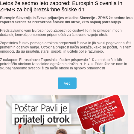
Letos že sedmo leto zapored: Eurospin Slovenija in
ZPMS za bolj brezskrbne šolske dni
Eurospin Slovenija in Zveza prijateljev mladine Slovenije - ZPMS že sedmo leto
zapored skrbita za brezskrbne šolske dni otrok, ki to najbolj potrebujejo.
Predstavljamo vam Eurospinovo Zapestnico čustev! To ni le prikupen modni
dodatek, temveč pomemben pripomoček za čustveno vzgojo otrok.
Zapestnica čustev pomaga otrokom prepoznati čustva in jih skozi pogovor naučiti
primernih odzivov nanje. Otrok na preprost način pokaže, kako se počuti, in s tem
omogoči, da ga prijatelji, starši, sošolci in učitelji bolje razumejo.
Z nakupom Eurospinove Zapestnice čustev prispevate 1 € za nakup šolskih
potrebščin otrokom iz socialno ogroženih družin. 👨‍👩‍👧‍👦 Pridružite se nam in
skupaj naredimo svet boljši za naše otroke in njihovo prihodnost!
Več