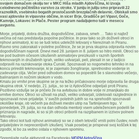
svojem domačem okolju ter v MKC Hiša mladih Ajdovščina, ki izvaja
celodnevno počitniško varstvo za otroke. V juniju in juliju smo pripravili 22
raznolikih, vsebinsko bogatih prostočasnih brezplačnih delavnic. Obiskali smo
vasi ajdovske in vipavske občine, in sicer Brje, Gradišče pri Vipavi, Goče,
Kamnje, Lokavec in Plače. Pester program nadaljujemo tudi v mesecu
avgustu.
Morje, prijatelji, dobra družba, dogodivščine, zabava, smeh … Tako si najbrž
večina od nas predstavlja popolne počitnice. In prav tako so jih doživeli otroci in
njihovi animatorji, ki so se tudi letos udeležili letovanj v Nerezinah in Piranu.
Ravno smo zakorakali v poletne počitnice, že se je prva skupina odpravila novim
dogodivščinam naproti. Dnevi med 28. junijem in 8. julijem so hitro minili. Otroci so
se pod budnim očesom izkušenih animatorjev preizkusili v raznih športnih
tekmovanjih in družabnih igrah, veliko ustvarjali, peli, plesali in se z ladjico
odpravili na raziskovanje otoka Ćunski. Spoznavali so nogometno tehniko in na
koncu priredili tekmovanje, ki je zajemalo žongliranje, spretnostno vodenje in
zadevanje cilja. Večer pred odhodom domov so popestrili še s slavnostno večerjo,
balinanjem in nočnim skokom v vodo.
Kmalu po vrnitvi prve skupine se je na težko pričakovano morje odpravila še druga
skupina otrok. V nedeljo, 21. julija., so se iz Ajdovščine odpeljali proti Piranu.
Pozitivno vzdušje se je pričelo že na avtobusu in dobre volje ni zmanjkalo do
vrnitve domov. Otroci so uživali na plaži, veliko ustvarjali, izdelovali razglednice in
spoznavali nove prijatelje. V svežih poletnih jutrih so na sprehodih spoznavali
okoliške kraje, ob večerih pa doživeli mestni utrip na Tartinijevem trgu. V
ponedeljek, 29. julija, so na dan odhoda mentorji vsem udeležencem podelili še
priznanja in nagrade, ki so si jih otroci priborili na razgibanem in izzivov polnem
letovanju.
Tako otroci kot tudi njihovi animatorji so se z obeh letovišč vrnili polni čustev, novih
prijateljstev in neprecenljivih izkušenj. Vsak posebej je prispeval svoj košček k tej
zgodbi, ki bo za vedno ostala v njihovem spominu.
Spremljajte naše aktivnosti na Facebooku
MDPM Ajdovščina.