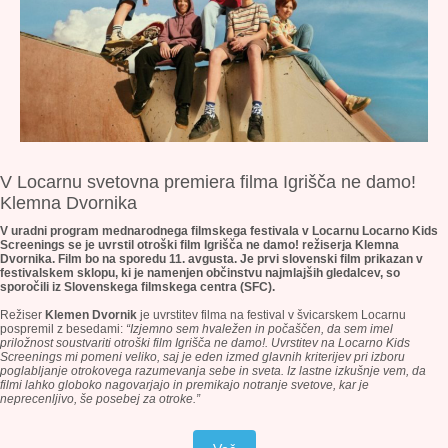
V Locarnu svetovna premiera filma Igrišča ne damo!
Klemna Dvornika
V uradni program mednarodnega filmskega festivala v Locarnu Locarno Kids
Screenings se je uvrstil otroški film Igrišča ne damo! režiserja Klemna
Dvornika. Film bo na sporedu 11. avgusta. Je prvi slovenski film prikazan v
festivalskem sklopu, ki je namenjen občinstvu najmlajših gledalcev, so
sporočili iz Slovenskega filmskega centra (SFC).
Režiser
Klemen Dvornik
je uvrstitev filma na festival v švicarskem Locarnu
pospremil z besedami:
“Izjemno sem hvaležen in počaščen, da sem imel
priložnost soustvariti otroški film Igrišča ne damo!. Uvrstitev na Locarno Kids
Screenings mi pomeni veliko, saj je eden izmed glavnih kriterijev pri izboru
poglabljanje otrokovega razumevanja sebe in sveta. Iz lastne izkušnje vem, da
filmi lahko globoko nagovarjajo in premikajo notranje svetove, kar je
neprecenljivo, še posebej za otroke.”