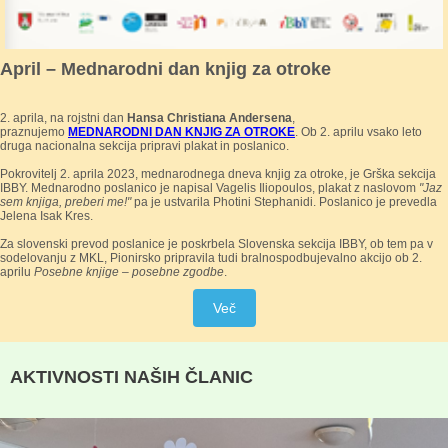
April – Mednarodni dan knjig za otroke
2. aprila, na rojstni dan
Hansa Christiana Andersena
,
praznujemo
MEDNARODNI DAN KNJIG ZA OTROKE
. Ob 2. aprilu vsako leto
druga nacionalna sekcija pripravi plakat in poslanico.
Pokrovitelj 2. aprila 2023, mednarodnega dneva knjig za otroke, je Grška sekcija
IBBY. Mednarodno poslanico je napisal Vagelis Iliopoulos, plakat z naslovom
"Jaz
sem knjiga, preberi me!"
pa je ustvarila Photini Stephanidi. Poslanico je prevedla
Jelena Isak Kres.
Za slovenski prevod poslanice je poskrbela Slovenska sekcija IBBY, ob tem pa v
sodelovanju z MKL, Pionirsko pripravila tudi bralnospodbujevalno akcijo ob 2.
aprilu
Posebne knjige – posebne zgodbe
.
Več
AKTIVNOSTI NAŠIH ČLANIC