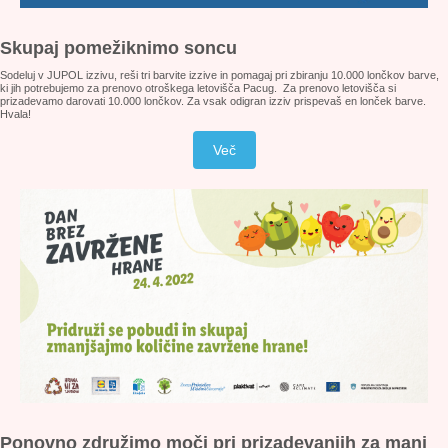
Skupaj pomežiknimo soncu
Sodeluj v JUPOL izzivu, reši tri barvite izzive in pomagaj pri zbiranju 10.000 lončkov barve,
ki jih potrebujemo za prenovo otroškega letovišča Pacug. Za prenovo letovišča si
prizadevamo darovati 10.000 lončkov. Za vsak odigran izziv prispevaš en lonček barve.
Hvala!
Več
Ponovno združimo moči pri prizadevanjih za manj