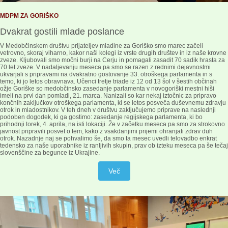
MDPM ZA GORIŠKO
Dvakrat gostili mlade poslance
V Medobčinskem društvu prijateljev mladine za Goriško smo marec začeli
vetrovno, skoraj viharno, kakor naši kolegi iz vrste drugih društev in iz naše krovne
zveze. Kljubovali smo močni burji na Cerju in pomagali zasadit 70 sadik hrasta za
70 let zveze. V nadaljevanju meseca pa smo se razen z rednimi dejavnostmi
ukvarjali s pripravami na dvakratno gostovanje 33. otroškega parlamenta in s
temo, ki jo letos obravnava. Učenci tretje triade iz 12 od 13 šol v šestih občinah
ožje Goriške so medobčinsko zasedanje parlamenta v novogoriški mestni hiši
imeli na prvi dan pomladi, 21. marca. Nanizali so kar nekaj iztočnic za pripravo
končnih zaključkov otroškega parlamenta, ki se letos posveča duševnemu zdravju
otrok in mladostnikov. V teh dneh v društvu zaključujemo priprave na naslednji
podoben dogodek, ki ga gostimo: zasedanje regijskega parlamenta, ki bo
prihodnji torek, 4. aprila, na isti lokaciji. Že v začetku meseca pa smo za strokovno
javnost pripravili posvet o tem, kako z vsakdanjimi prijemi ohranjati zdrav duh
otrok. Nazadnje naj se pohvalimo še, da smo ta mesec uvedli telovadbo enkrat
tedensko za naše uporabnike iz ranljivih skupin, prav ob izteku meseca pa še tečaj
slovenščine za begunce iz Ukrajine.
Več