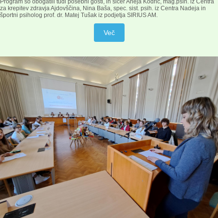
Program so obogatili tudi posebni gosti, in sicer Aneja Kodrič, mag.psih. iz Centra
za krepitev zdravja Ajdovščina, Nina Baša, spec. sist. psih. iz Centra Nadeja in
športni psiholog prof. dr. Matej Tušak iz podjetja SIRIUS AM.
Več