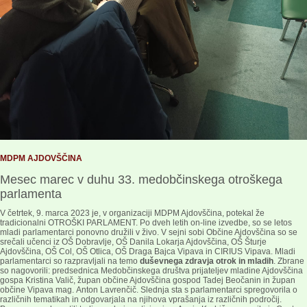
MDPM AJDOVŠČINA
Mesec marec v duhu 33. medobčinskega otroškega
parlamenta
V četrtek, 9. marca 2023 je, v organizaciji MDPM Ajdovščina, potekal že
tradicionalni OTROŠKI PARLAMENT. Po dveh letih on-line izvedbe, so se letos
mladi parlamentarci ponovno družili v živo. V sejni sobi Občine Ajdovščina so se
srečali učenci iz OŠ Dobravlje, OŠ Danila Lokarja Ajdovščina, OŠ Šturje
Ajdovščina, OŠ Col, OŠ Otlica, OŠ Draga Bajca Vipava in CIRIUS Vipava. Mladi
parlamentarci so razpravljali na temo
duševnega zdravja otrok in mladih
. Zbrane
so nagovorili: predsednica Medobčinskega društva prijateljev mladine Ajdovščina
gospa Kristina Valič, župan občine Ajdovščina gospod Tadej Beočanin in župan
občine Vipava mag. Anton Lavrenčič. Slednja sta s parlamentarci spregovorila o
različnih tematikah in odgovarjala na njihova vprašanja iz različnih področij.