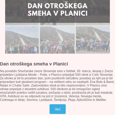
Dan otroškega smeha v Planici
Na povabilo Smučarske zveze Slovenije smo v četrtek, 30. marca, skupaj z Zvezo
prijateljev Ljubljana Moste – Polje, v Planico pripeljali 500 otrok iz Cele Slovenije.
Za otroke je bil to poseben dan, poln pozitivnih občutkov, posebej za njih pa je bil
pripravljen tudi glasbeni program – na velikem odru so nastopili: Eva Boto & Band,
Nipke in Challe Salle. Zadovoljstvo otrok je bilo neprecenljivo. V Planico smo
otroke pripeljali z desetimi avtobusi. 500 otrokom je bil omogočen ogled
smučarskih poletov naših junakov, srečanje z njimi, pozdravila jih je tudi maskota
VITA. Avtobusi so se odpravili na pot iz Vuzenice, Velenja, Novega mesta,
Cerknega in Idrije, Sevnice, Ljubljane, Šentjurja, Ptuja, Ajdovščine in Metlike.
Več