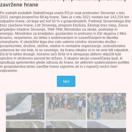
zavržene hrane
Po zadnjih podatkih Statističnega urada RS je vsak prebivalec Slovenije v letu
2021 zavrgel povprečno 68 kg hrane. Tako je v letu 2021 nastalo kar 143.254 ton
odpadne hrane, od tega več kot 50 % v gospodinjstvih. Partnerji Slovenskega dne
brez zavržene hrane, Lidl Slovenija, program Ekošola, Ekologi brez meja, Zveza
prijateljev mladine Slovenije, TAM-TAM, Ministrstvo za okolje, podnebje in
energijo, Ministrstvo za kmetijstvo, gozdarstvo in prehrano in Etri skupina z Mini
tovarno, verjamemo, da lahko s sodelovanjem in ozaveščanjem te številke
zmanjšamo. K obeležitvi tega dne zato vabimo celotno slovensko družbo –
posameznike, družine, občine, vladne in nevladne organizacije, izobraževalne
ustanove ter vse tiste, ki se zavedajo, da hrana nikakor ni in ne sme biti odpadek.
Da bi to lahko dosegli, moramo seči širše in k ukrepanju aktivno vključiti tudi
splošno in strokovno javnost ter državo. S skupno akcijo ozaveščanja ljudi, ki
spodbuja spremembo glede odnosa do hrane, ter aktivnim sodelovanjem politike
in gospodarstva lahko zavržke hrane zajezimo ali in v največji možni meri
odpravimo.
Več