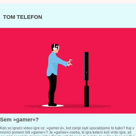
TOM TELEFON
Sem »gamer«?
Kdo so igralci video igre oz. »gamer-ji«, kot zanje radi uporabljamo to tujko? Kaj v
resnici pomeni biti »gamer«? Je »gamer« oseba, ki igra katero koli vrsto igre, ali