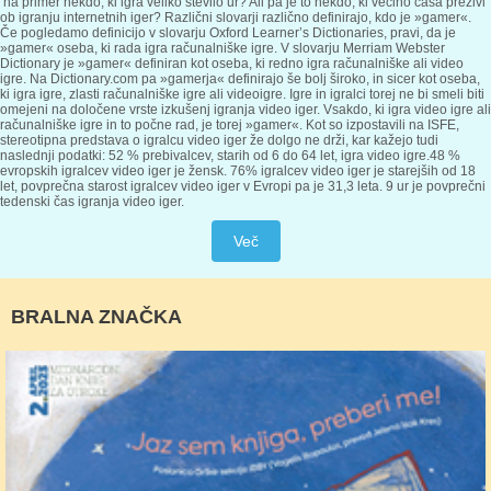
na primer nekdo, ki igra veliko število ur? Ali pa je to nekdo, ki večino časa preživi
ob igranju internetnih iger?
Različni slovarji različno definirajo, kdo je »gamer«.
Če pogledamo definicijo v slovarju Oxford Learner’s Dictionaries, pravi, da je
»gamer« oseba, ki rada igra računalniške igre. V slovarju Merriam Webster
Dictionary je »gamer« definiran kot oseba, ki redno igra računalniške ali video
igre. Na Dictionary.com pa »gamerja« definirajo še bolj široko, in sicer kot oseba,
ki igra igre, zlasti računalniške igre ali videoigre.
Igre in igralci torej ne bi smeli biti
omejeni na določene vrste izkušenj igranja video iger. Vsakdo, ki igra video igre ali
računalniške igre in to počne rad, je torej »gamer«. Kot so izpostavili na ISFE,
stereotipna predstava o igralcu video iger že dolgo ne drži, kar kažejo tudi
naslednji podatki: 52 % prebivalcev, starih od 6 do 64 let, igra video igre.
48 %
evropskih igralcev video iger je žensk. 76% igralcev video iger je starejših od 18
let, povprečna starost igralcev video iger v Evropi pa je 31,3 leta. 9 ur je povprečni
tedenski čas igranja video iger.
Več
BRALNA ZNAČKA