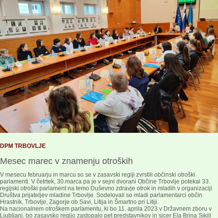
DPM TRBOVLJE
Mesec marec v znamenju otroških
V mesecu februarju in marcu so se v zasavski regiji zvrstili občinski otroški
parlamenti. V četrtek, 30.marca pa je v sejni dvorani Občine Trbovlje potekal 33.
regijski otroški parlament na temo Duševno zdravje otrok in mladih v organizaciji
Društva prijateljev mladine Trbovlje. Sodelovali so mladi parlamentarci občin
Hrastnik, Trbovlje, Zagorje ob Savi, Litija in Šmartno pri Litiji.
Na nacionalnem otroškem parlamentu, ki bo 11. aprila 2023 v Državnem zboru v
Ljubljani, bo zasavsko regijo zastopalo pet predstavnikov in sicer Ela Brina Sikili