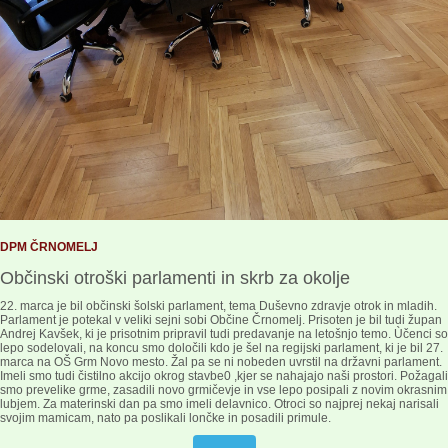
DPM ČRNOMELJ
Občinski otroški parlamenti in skrb za okolje
22. marca je bil občinski šolski parlament, tema Duševno zdravje otrok in mladih.
Parlament je potekal v veliki sejni sobi Občine Črnomelj. Prisoten je bil tudi župan
Andrej Kavšek, ki je prisotnim pripravil tudi predavanje na letošnjo temo. Ùčenci so
lepo sodelovali, na koncu smo določili kdo je šel na regijski parlament, ki je bil 27.
marca na OŠ Grm Novo mesto. Žal pa se ni nobeden uvrstil na državni parlament.
Imeli smo tudi čistilno akcijo okrog stavbe0 ,kjer se nahajajo naši prostori. Požagali
smo prevelike grme, zasadili novo grmičevje in vse lepo posipali z novim okrasnim
lubjem. Za materinski dan pa smo imeli delavnico. Otroci so najprej nekaj narisali
svojim mamicam, nato pa poslikali lončke in posadili primule.