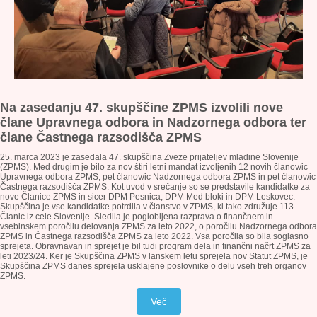
Na zasedanju 47. skupščine ZPMS izvolili nove
člane Upravnega odbora in Nadzornega odbora ter
člane Častnega razsodišča ZPMS
25. marca 2023 je zasedala 47. skupščina Zveze prijateljev mladine Slovenije
(ZPMS). Med drugim je bilo za nov štiri letni mandat izvoljenih 12 novih članov/ic
Upravnega odbora ZPMS, pet članov/ic Nadzornega odbora ZPMS in pet članov/ic
Častnega razsodišča ZPMS. Kot uvod v srečanje so se predstavile kandidatke za
nove Članice ZPMS in sicer DPM Pesnica, DPM Med bloki in DPM Leskovec.
Skupščina je vse kandidatke potrdila v članstvo v ZPMS, ki tako združuje 113
Članic iz cele Slovenije.
Sledila je poglobljena razprava o finančnem in
vsebinskem poročilu delovanja ZPMS za leto 2022, o poročilu Nadzornega odbora
ZPMS in Častnega razsodišča ZPMS za leto 2022. Vsa poročila so bila soglasno
sprejeta. Obravnavan in sprejet je bil tudi program dela in finančni načrt ZPMS za
leti 2023/24. Ker je Skupščina ZPMS v lanskem letu sprejela nov Statut ZPMS, je
Skupščina ZPMS danes sprejela usklajene poslovnike o delu vseh treh organov
ZPMS.
Več