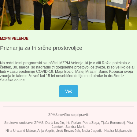
MZPM VELENJE
Priznanja za tri srčne prostovoljce
Na redni letni programski skupščini MZPM Velenje, ki je v Vili Rožle potekala v
četrtek, 30. marca, so nagradili tri dolgoletne prostovoljce zveze, ki so veliko delali
tudi v času epidemije COVID-19. Maja Božič, Matej Mraz in Samo Kopušar svoja
znanja in talente že več kot 15 let nesebično delijo med otroke in družine iz
Šaleške doline.
Več
ZPMS novičke so pripravili:
Strokovni sodelavci ZPMS: Darja Lovšin, Iris Furlan, Petra Zega, Tjaša Bertoncelj, Pika
Jamšek, Sandra Murk,
Nina Uratarič Malnar,
Anja Vogrič, Uroš Brezovšek, Neža Jagodic, Nadira Mujkanović