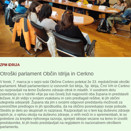
ZPM IDRIJA
Otroški parlament Občin Idrija in Cerkno
V torek, 7. marca je v sejni sobi Občine Cerkno potekal že 33. medobčinski otroški
parlament. Mladi parlamentarci iz osnovnih šol Idrija, Sp. Idrija, Črni Vrh in Cerkno
so razpravljali na temo Duševno zdravje otrok in mladih. V uvodnem delu
zasedanja so v rubriki »Kje pa vas čevelj žuli nagovorili oba župana in predstavili
težave, ki jih vidijo v svojem vsakdanu in celo predlagali rešitve, ki jih občini
utegneta udejanjiti. Župana sta jim s svojimi odgovori predstavila možnosti za
uresničitve predlogov in jih spodbudila, da na občino posredujejo svoje pobude.
Sledilo je delo po skupinah in razprava. Razpravljali so o tem kaj duševno zdravje
sploh je, o vplivu okolja na duševno zdravje, o virih moči in o spremembah, ki so
potrebne za krepitev njihovega razvoja, sprejeli sklepe vezane na temo in izvolili
predstavnike, ki jih bodo predstavljali na regijskem in nacionalnem otroškem
parlamentu.