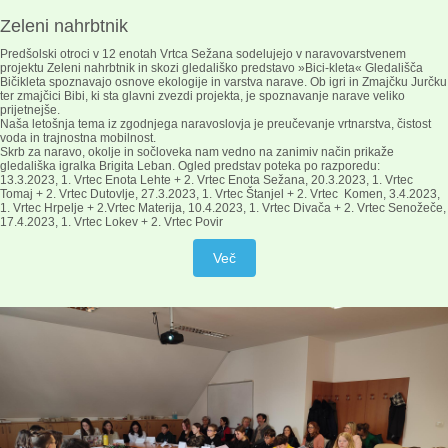
Zeleni nahrbtnik
Predšolski otroci v 12 enotah Vrtca Sežana sodelujejo v naravovarstvenem
projektu Zeleni nahrbtnik in skozi gledališko predstavo »Bici-kleta« Gledališča
Bičikleta spoznavajo osnove ekologije in varstva narave. Ob igri in Zmajčku Jurčku
ter zmajčici Bibi, ki sta glavni zvezdi projekta, je spoznavanje narave veliko
prijetnejše.
Naša letošnja tema iz zgodnjega naravoslovja je preučevanje vrtnarstva, čistost
voda in trajnostna mobilnost.
Skrb za naravo, okolje in sočloveka nam vedno na zanimiv način prikaže
gledališka igralka Brigita Leban. Ogled predstav poteka po razporedu:
13.3.2023, 1. Vrtec Enota Lehte + 2. Vrtec Enota Sežana, 20.3.2023, 1. Vrtec
Tomaj + 2. Vrtec Dutovlje, 27.3.2023, 1. Vrtec Štanjel + 2. Vrtec Komen, 3.4.2023,
1. Vrtec Hrpelje + 2.Vrtec Materija, 10.4.2023, 1. Vrtec Divača + 2. Vrtec Senožeče,
17.4.2023, 1. Vrtec Lokev + 2. Vrtec Povir
Več