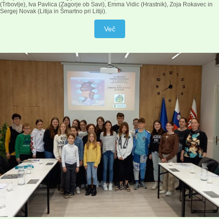
(Trbovlje), Iva Pavlica (Zagorje ob Savi), Emma Vidic (Hrastnik), Zoja Rokavec in
Sergej Novak (Litija in Šmartno pri Litiji).
Več