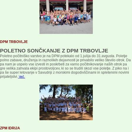
DPM TRBOVLJE
POLETNO SONČKANJE Z DPM TRBOVLJE
Poletno počitniško varstvo je na DPM potekalo od 1.julija do 31.avgusta. Poletje
polno zabave, druženja in raznolikih dejavnosti je privabilo veliko število otrok. Da
pa nam je uspelo vse izvesti in poskrbeti za varno počitnikovanje naših otrok pa
gre velika zahvala ekipi prostovoljcev, ki so se trudili skozi vse poletje. Z piko na i
pa še super letovanje v Savudriji z morskimi dogodivščinami in spletenimi novimi
prijateljstvi.
Več.
ZPM IDRIJA