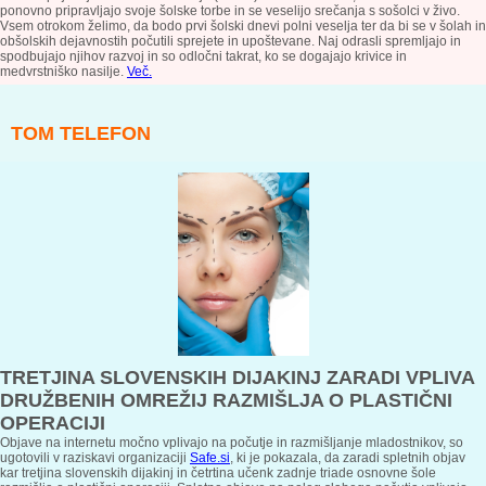
ponovno pripravljajo svoje šolske torbe in se veselijo srečanja s sošolci v živo.
Vsem otrokom želimo, da bodo prvi šolski dnevi polni veselja ter da bi se v šolah in
obšolskih dejavnostih počutili sprejete in upoštevane. Naj odrasli spremljajo in
spodbujajo njihov razvoj in so odločni takrat, ko se dogajajo krivice in
medvrstniško nasilje.
Več.
TOM TELEFON
TRETJINA SLOVENSKIH DIJAKINJ ZARADI VPLIVA
DRUŽBENIH OMREŽIJ RAZMIŠLJA O PLASTIČNI
OPERACIJI
Objave na internetu močno vplivajo na počutje in razmišljanje mladostnikov, so
ugotovili v raziskavi organizaciji
Safe.si
, ki je pokazala, da zaradi spletnih objav
kar tretjina slovenskih dijakinj in četrtina učenk zadnje triade osnovne šole