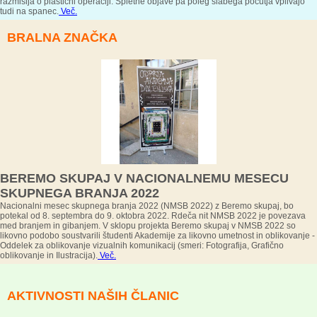
razmišlja o plastični operaciji. Spletne objave pa poleg slabega počutja vplivajo
tudi na spanec.
Več.
BRALNA ZNAČKA
BEREMO SKUPAJ V NACIONALNEMU MESECU
SKUPNEGA BRANJA 2022
Nacionalni mesec skupnega branja 2022 (NMSB 2022) z Beremo skupaj, bo
potekal od 8. septembra do 9. oktobra 2022. Rdeča nit NMSB 2022 je povezava
med branjem in gibanjem. V sklopu projekta Beremo skupaj v NMSB 2022 so
likovno podobo soustvarili študenti Akademije za likovno umetnost in oblikovanje -
Oddelek za oblikovanje vizualnih komunikacij (smeri: Fotografija, Grafično
oblikovanje in Ilustracija).
Več.
AKTIVNOSTI NAŠIH ČLANIC