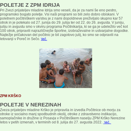
POLETJE Z ZPM IDRIJA
Pri Zvezi prijateljev mladine Idrija smo veseli, da je za nami še eno pestro,
programsko bogato poletje. Vsi naši programi so bili zelo dobro obiskani. V
poletnem počitniškem varstvu je z nami dopoldneve preživljalo skupno kar 57
otrok in je potekalo od 27. junija do 29. julija ter od 22. do 26. avgusta. V juniju,
juliju in avgustu smo v okviru programa Počitnikarija, ki se ga je udeležilo več kot
100 otrok, pripravili najrazličnejše športne, izobraževalne in ustvarjalne dogodke.
Najtežje pričakovan del počitnic je bil zagotovo julij, ko smo se odpravili na
letovanji v Poreč in Sečo.
Več.
ZPM KRŠKO
POLETJE V NEREZINAH
Zveza prijateljev mladine Krško je pripravila in izvedla Počitnice ob morju za
otroke iz socialno manj spodbudnih okolij, otroke z zdravstveno indikacijo,
samoplačnike in družine iz Posavja v Počitniškem naselju ZPM Krško Nerezine
letos v petih izmenah, v terminih od 8. julija do 27. avgusta 2022.
Več.