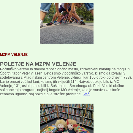
MZPM VELENJE
POLETJE NA MZPM VELENJE
Počitniško varstvo in dnevni tabor Sončno mesto, zdravstveni koloniji na morju in
Športni tabor Veter v laseh.
Letos smo v počitniško varstvo, ki smo ga izvajali v
sodelovanju z Mladinskim centrom Velenje, vključili kar 150 otrok (po dnevih 733),
kar je precej več kot lani, ko smo jih vključili 114. Največ otrok je bilo iz MO
Velenje, 131, ostali pa so bili iz Šoštanja in Šmartnega ob Paki. Vse tri občine
sofinancirajo program, najbolj bogato MO Velenje, zato je varstvo za starše
cenovno ugodno, saj pokrijejo le stroške prehrane.
Več
.