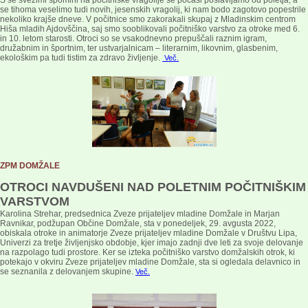
S še svežimi spomini na počitniške vragolije se počasi poslavljamo od poletja, a
se tihoma veselimo tudi novih, jesenskih vragolij, ki nam bodo zagotovo popestrile
nekoliko krajše dneve. V počitnice smo zakorakali skupaj z Mladinskim centrom
Hiša mladih Ajdovščina, saj smo sooblikovali počitniško varstvo za otroke med 6.
in 10. letom starosti. Otroci so se vsakodnevno prepuščali raznim igram,
družabnim in športnim, ter ustvarjalnicam – literarnim, likovnim, glasbenim,
ekološkim pa tudi tistim za zdravo življenje.
Več.
ZPM DOMŽALE
OTROCI NAVDUŠENI NAD POLETNIM POČITNIŠKIM
VARSTVOM
Karolina Strehar, predsednica Zveze prijateljev mladine Domžale in Marjan
Ravnikar, podžupan Občine Domžale, sta v ponedeljek, 29. avgusta 2022,
obiskala otroke in animatorje Zveze prijateljev mladine Domžale v Društvu Lipa,
Univerzi za tretje življenjsko obdobje, kjer imajo zadnji dve leti za svoje delovanje
na razpolago tudi prostore. Ker se izteka počitniško varstvo domžalskih otrok, ki
potekajo v okviru Zveze prijateljev mladine Domžale, sta si ogledala delavnico in
se seznanila z delovanjem skupine.
Več.