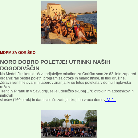
MDPM ZA GORIŠKO
NORO DOBRO POLETJE! UTRINKI NAŠIH
DOGODIVŠČIN
Na Medobčinskem društvu prijateljev mladine za Goriško smo že 63. leto zapored
organizirali pester poletni program za otroke in mladostnike, in tudi družine.
Zdravstvenih letovanj in taborov znanja, ki so letos potekala v domu Triglavska
roža v
Trenti, v Piranu in v Savudriji, se je udeležilo skupaj 178 otrok in mladostnikov in
njihovih
staršev (160 otrok) in danes se še zadnja skupina vrača domov
Več.