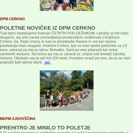
DPM CERKNO
POLETNE NOVIČKE IZ DPM CERKNO
Tudi letos nadaljujemo tradicijo ČETRTKI POD DEŽNIKOM. Letošnji so bili malo
drugačni, saj smo zaradi pomanjkanja prostovoljcev sodelovali z Knjižnico
Cerkno, Ga. Darjo Vrana, ki nam je predstavila Naravo in vse kar narava
predstavlja malo drugače, Hotelom Cerkno, kjer so nam spekli palačinke za 1/2
eura, zabaval pa nas je njihov Termalko. Sami pa smo pripravili kar nekaj
zanimivih delavnic. Na koncu pa nas je začaral oz. očaral naš domači čarodej
Antonio. Obiskalo nas je več kot 100 otrok. Posebno veseli pa smo, da so se nam
pridružili tudi njihovi starši.
Več
.
MDPM AJDOVŠČINA
PREHITRO JE MINILO TO POLETJE