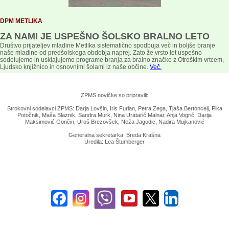
DPM METLIKA
ZA NAMI JE USPEŠNO ŠOLSKO BRALNO LETO
Društvo prijateljev mladine Metlika sistematično spodbuja več in boljše branje
naše mladine od predšolskega obdobja naprej. Zato že vrsto let uspešno
sodelujemo in usklajujemo programe branja za bralno značko z Otroškim vrtcem,
Ljudsko knjižnico in osnovnimi šolami iz naše občine.
Več.
ZPMS novičke so pripravili:
Strokovni sodelavci ZPMS: Darja Lovšin, Iris Furlan, Petra Zega, Tjaša Bertoncelj, Pika
Potočnik, Maša Blaznik, Sandra Murk, Nina Uratarič Malnar, Anja Vogrič, Darija
Maksimović Gončin, Uroš Brezovšek, Neža Jagodic, Nadira Mujkanović
Generalna sekretarka: Breda Krašna
Uredila: Lea Štumberger