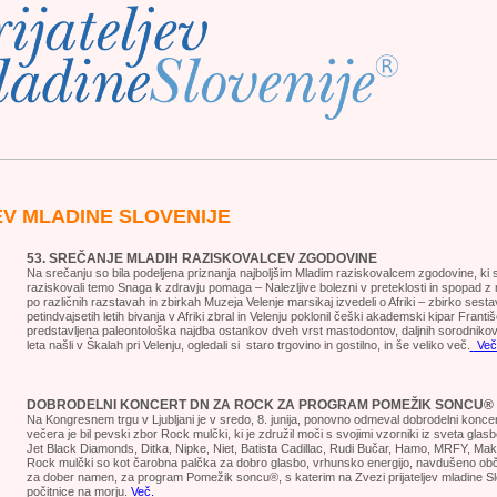
EV MLADINE SLOVENIJE
53. SREČANJE MLADIH RAZISKOVALCEV ZGODOVINE
Na srečanju so bila podeljena priznanja najboljšim Mladim raziskovalcem zgodovine, ki 
raziskovali temo Snaga k zdravju pomaga – Nalezljive bolezni v preteklosti in spopad z
po različnih razstavah in zbirkah Muzeja Velenje marsikaj izvedeli o Afriki – zbirko sestavlj
petindvajsetih letih bivanja v Afriki zbral in Velenju poklonil češki akademski kipar Franti
predstavljena paleontološka najdba ostankov dveh vrst mastodontov, daljnih sorodnikov 
leta našli v Škalah pri Velenju, ogledali si staro trgovino in gostilno, in še veliko več.
Več
DOBRODELNI KONCERT DN ZA ROCK ZA PROGRAM POMEŽIK SONCU®
Na Kongresnem trgu v Ljubljani je v sredo, 8. junija, ponovno odmeval dobrodelni konc
večera je bil pevski zbor Rock mulčki, ki je združil moči s svojimi vzorniki iz sveta glasb
Jet Black Diamonds, Ditka, Nipke, Niet, Batista Cadillac, Rudi Bučar, Hamo, MRFY, Mak
Rock mulčki so kot čarobna palčka za dobro glasbo, vrhunsko energijo, navdušeno obč
za dober namen, za program Pomežik soncu®, s katerim na Zvezi prijateljev mladine 
počitnice na morju.
Več.