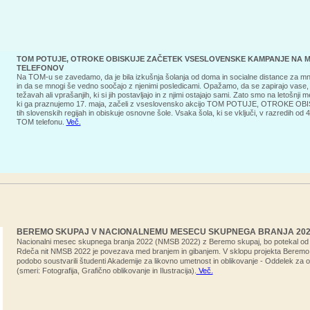
TOM POTUJE, OTROKE OBISKUJE ZAČETEK VSESLOVENSKE KAMPANJE NA 
TELEFONOV
Na TOM-u se zavedamo, da je bila izkušnja šolanja od doma in socialne distance za m
in da se mnogi še vedno soočajo z njenimi posledicami. Opažamo, da se zapirajo vase, 
težavah ali vprašanjih, ki si jih postavljajo in z njimi ostajajo sami. Zato smo na letošnji
ki ga praznujemo 17. maja, začeli z vseslovensko akcijo TOM POTUJE, OTROKE OBIS
tih slovenskih regijah in obiskuje osnovne šole. Vsaka šola, ki se vključi, v razredih od 
TOM telefonu.
Več.
BEREMO SKUPAJ V NACIONALNEMU MESECU SKUPNEGA BRANJA 202
Nacionalni mesec skupnega branja 2022 (NMSB 2022) z Beremo skupaj, bo potekal od 
Rdeča nit NMSB 2022 je povezava med branjem in gibanjem. V sklopu projekta Beremo
podobo soustvarili študenti Akademije za likovno umetnost in oblikovanje - Oddelek za o
(smeri: Fotografija, Grafično oblikovanje in Ilustracija).
Več.