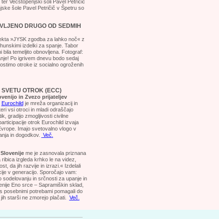
ter Večstopenjski šoli Pavel Petričič
njske šole Pavel Petričič v Špetru so
OVLJENO DRUGO OD SEDMIH
ojekta »JYSK zgodba za lahko noč« z
rhunskimi izdelki za spanje. Tabor
 bila temeljito obnovljena.
Fotograf:
anje! Po igrivem dnevu bodo sedaj
 gostimo otroke iz socialno ogroženih
 SVETU OTROK (ECC)
venijo in Zvezo prijateljev
.
Eurochild
je mreža organizacij in
eri vsi otroci in mladi odraščajo
, gradijo zmogljivosti civilne
ticipacije otrok Eurochild izvaja
 Evrope. Imajo svetovalno vlogo v
janja in dogodkov.
Več
.
 Slovenije
me je zasnovala priznana
 ribica izgleda krhko le na videz,
, da jih razvije in izrazi.« Izdelali
cije v generacijo. Sporočajo vam:
o sodelovanju in srčnosti za upanje in
enije Eno srce – Sapramiškin sklad,
oku s posebnimi potrebami pomagali do
jih starši ne zmorejo plačati.
Več.