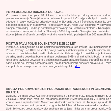
100-KILOGRAMSKA DONACIJA GORENJKE
Vrh praznovanja Gorenjkinih 100 let so zaznamovali v Muzeju radovljiške občine z dan
posvečene razvoju Gorenjkine tovarne in njeni zgodovini. Ob tej posebni priložnosti so 
odgovornih aktivnosti Zvezi prijateljev mladine Slovenije podarili čokoladno donacijo. Le
posebnih dogodkov in praznovanj, ki potekajo v okviru njene 100. obletnice. V trgovinah
omejeni retro izdaji. Sledilo je pomladno praznovanje na Festivalu čokolade v Radovljici
razveselila z največjo čokolado v Sloveniji – 100-kilogramsko Gorenjko. Nato so lahko p
aktivacijah na družbenih omrežjih, v okviru katerih je bilo podarjenih kar 100 raznolikih 
POŠTAR PAVLI POLNI ŠOLSKE TORBE ŽE 10 LET
V letu 2022 obeležujemo že 10. obletnico tradicionalne akcije Poštar Pavli polni šolske t
Pošto Slovenije. Že 10 let se vsako poletje skupaj z dobrimi ljudmi in podjetji trudimo, d
učencem iz socialno šibkih družin. Želimo si, da bi bile ob tej priložnosti letošnje košar
do vrha, enako veseli pa bomo vsakega poslanega SMS-a ali nakazila, ki bodo namenje
junija do 5. avgusta 2022 lahko v poštnih poslovalnicah kupite šolske potrebščine in jih 
naših članic po Sloveniji bomo poskrbeli, da do konca poletja pridejo v prave roke – roke o
vse potrebno za uspešen začetek novega šolskega leta.
Več.
AKCIJA PODARIMO KNJIGE POUDARJA DOBRODELNOST IN ČEZMEJNO
BRANJA
Ljubljana, 24. maja 2022: Avstrijska veleposlanica v Sloveniji, mag. Elisabeth Ellison-K
v Celovcu, msgr. mag. Ivan Olip, sta danes dopoldne v Mestnem muzeju v Ljubljani ob p
Zorete, škofa in predsednika Slovenske škofovske konference, dr. Andreja Sajeta, dr. He
Slovence v zamejstvu in po svetu, dr. Ignacije Fridl Jarc, državne sekretarke na Minist
Ljudmile Novak, predstavnikov slovenskega zunanjega ministrstva ter predstavnikov štev