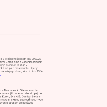
so v letošnjem šolskem letu 2021/22
 njimi. Zbrani smo z vodenim ogledom
ajo predmeti, ki jih je v
šek Foit, pa o mastodontu – kjer je
današnjega slona, ki so jih leta 1964
.
ert – Dan za rock. Glavna zvezda
e in osvojil koncertni oder skupaj z –
s Koren, Eva Križ, Damijan Štefanc.
instvo in iskreno dobrosrčnost – vse
Slovenije otrokom omogočamo