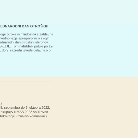
MEDNARODNI DAN OTROŠKIH
noge otroke in mladostnike zahtevna
vedno težje spregovorijo o svojih
 mednarodni dan otroških telefonov,
KUJE. Tom nahrbtnik potuje po 12-
4. do 9. razreda izvede delavnico o
2
8. septembra do 9. oktobra 2022.
 skupaj v NMSB 2022 so likovno
blikovanje vizualnih komunikacij