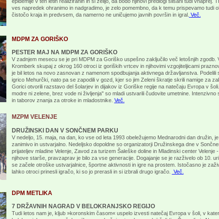
epidemije v teh letih realiziranih in si želijo, da bodo njihovi predlogi slišani tudi vnaprej
ves napredek ohranimo in nadgradimo, je zelo pomembno, da k temu prispevamo tudi o
čistočo kraja in predvsem, da namerno ne uničujemo javnih površin in igral.
Več.
MDPM ZA GORIŠKO
PESTER MAJ NA MDPM ZA GORIŠKO
V zadnjem mesecu se je pri MDPM za Goriško uspešno zaključilo več letošnjih zgodb. 
Kromberk skupaj z okrog 160 otroci iz goriških vrtcev in njihovimi vzgojiteljicami prazno
je bil letos na novo zasnovan z namenom spodbujanja aktivnega državljanstva. Podelili sm
igrico Mehurčki, nato pa se zapodili v gozd, kjer so jim Zeleni škratje skrili namige za 
Gorici otvorili razstavo del šolarjev in dijakov iz Goriške regije na natečaju Evropa v šo
modre ni zelene, brez vode ni življenja" so mladi ustvarili čudovite umetnine. Intenzivno 
in taborov znanja za otroke in mladostnike.
Več.
MZPM VELENJE
DRUŽINSKI DAN V SONČNEM PARKU
V nedeljo, 15. maja, na dan, ko vse od leta 1993 obeležujemo Mednarodni dan družin, j
zanimivo in ustvarjalno. Nedeljsko dopoldne so organizatorji Družinskega dne v Son
prijateljev mladine Velenje, Zavod za turizem Šaleške doline in Mladinski center Velenje -
njihove starše, pravzaprav je bilo za vse generacije. Dogajanje se je razživelo ob 10. uri i
se začele otroške ustvarjalnice, športne aktivnosti in igre na prostem. Istočasno je zaži
lahko otroci prinesli igračo, ki so jo prerasli in si izbrali drugo igračo.
Več.
DPM METLIKA
7 DRŽAVNIH NAGRAD V BELOKRANJSKO REGIJO
Tudi letos nam je, kljub »koronskim časom« uspelo izvesti natečaj Evropa v šoli, v ka