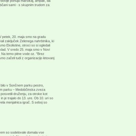
. Trbovlje ponuja marsikaj, ampak, da
bčani sami - s skupnim trudom za
V petek, 20. maja smo na gradu
vali zaključek Zelenega nahrbtnika, ki
o Ekolistine, otroci so si ogledali
zaklad. V sredo 25. maja smo v Novi
li. Na temo pitne vode oz. "Brez
smo začeli tudi z organizacijo letovanj
e bilo v Sončnem parku pestro,
čnem parku – Medobčinska zveza
 posvetili druženju, za otroke kot
n je trajalo do 13. ure. Ob 10. uri so
vela menjalnica igrač. S seboj so
terem so sodelovale domala vse