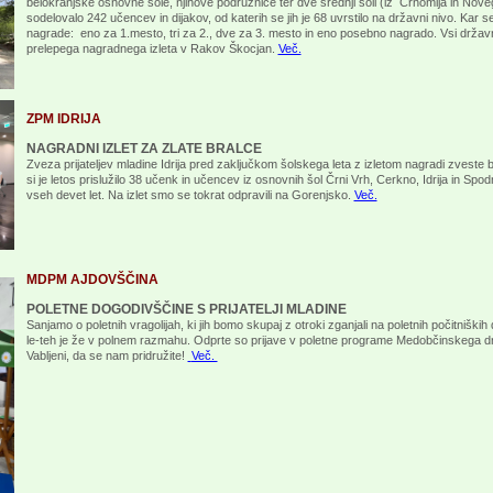
belokranjske osnovne šole, njihove podružnice ter dve srednji šoli (iz Črnomlja in Nove
sodelovalo 242 učencev in dijakov, od katerih se jih je 68 uvrstilo na državni nivo. Kar 
nagrade: eno za 1.mesto, tri za 2., dve za 3. mesto in eno posebno nagrado. Vsi državni
prelepega nagradnega izleta v Rakov Škocjan.
Več.
ZPM IDRIJA
NAGRADNI IZLET ZA ZLATE BRALCE
Zveza prijateljev mladine Idrija pred zaključkom šolskega leta z izletom nagradi zveste 
si je letos prislužilo 38 učenk in učencev iz osnovnih šol Črni Vrh, Cerkno, Idrija in Spodn
vseh devet let. Na izlet smo se tokrat odpravili na Gorenjsko.
Več.
MDPM AJDOVŠČINA
POLETNE DOGODIVŠČINE S PRIJATELJI MLADINE
Sanjamo o poletnih vragolijah, ki jih bomo skupaj z otroki zganjali na poletnih počitniških
le-teh je že v polnem razmahu. Odprte so prijave v poletne programe Medobčinskega dru
Vabljeni, da se nam pridružite!
Več.