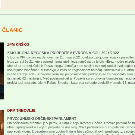
H ČLANIC
ZPM KRŠKO
ZAKLJUČNA REGIJSKA PRIREDITEV EVROPA V ŠOLI 2021/2022
V Domu XIV. divizije na Senovem je 11. maja 2022 potekala zaključna regijska prireditev 
letos zvrstil že 21. leto zapored, tema letošnjega natečaja pa je bila »Brez modre ni zelen
učenci ter srednješolci iz Posavskega območja so s svojimi mentorji podali svoj pogled
ustvarjalne zmožnosti. V Posavju je letos na regionalnem natečaju sodelovalo 309 otrok
in ene srednje šole. Strokovne komisije po posameznih področjih so za nacionalni nivo izbr
usmerjalo 82 mentorjev. Med poslanimi deli iz Posavja so strokovne komisije na nacionalne
prejela tudi nagrado, izlet v Rakov Škocjan, katerega se bodo udeležili v petek, 13. maj
DPM TRBOVLJE
PRVOJUNIJSKI OBČINSKI PARLAMENT
Ob občinskem prazniku je v petek, 3.junija v sejni dvorani Občine Trbovlje potekal že tra
otroci spregovorili o svojem pogledu na naš kraj. Mladi parlamentarci so pohvalili varnost
napredek viden. Z veseljem smo ugotovili, da je bilo večino njihovih predlogov iz zadn