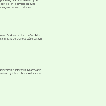
ga mesta). Na regijskem nivoju je
sedem od teh je osvojilo državne
 nagrajenci so se udeležili
bralce Bevkove bralne značke. Izlet
ja Idrija, ki so bralno značko opravili
 delavnicah in letovanjih. Načrtovanje
štva prijateljev mladine Ajdovščina.