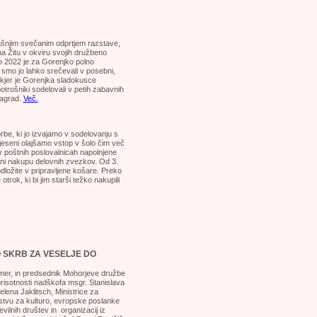
ašnjim svečanim odprtjem razstave,
na Žitu v okviru svojih družbeno
to 2022 je za Gorenjko polno
 smo jo lahko srečevali v posebni,
, kjer je Gorenjka sladokusce
otrošniki sodelovali v petih zabavnih
nagrad.
Več.
orbe, ki jo izvajamo v sodelovanju s
a jeseni olajšamo vstop v šolo čim več
e v poštnih poslovalnicah napolnjene
ni nakupu delovnih zvezkov. Od 3.
odložite v pripravljene košare. Preko
trok, ki bi jim starši težko nakupili
 SKRB ZA VESELJE DO
ramer, in predsednik Mohorjeve družbe
risotnosti nadškofa msgr. Stanislava
lena Jaklitsch, Ministrice za
rstvu za kulturo, evropske poslanke
ilnih društev in organizacij iz