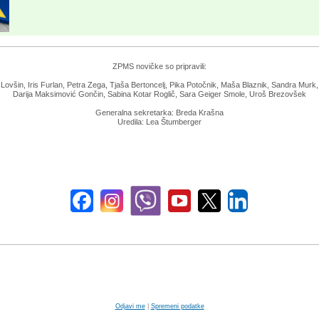
ZPMS novičke so pripravili:
ovšin, Iris Furlan, Petra Zega, Tjaša Bertoncelj, Pika Potočnik, Maša Blaznik, Sandra Murk, 
Darija Maksimović Gončin, Sabina Kotar Roglič, Sara Geiger Smole, Uroš Brezovšek
Generalna sekretarka: Breda Krašna
Uredila: Lea Štumberger
Odjavi me
|
Spremeni podatke