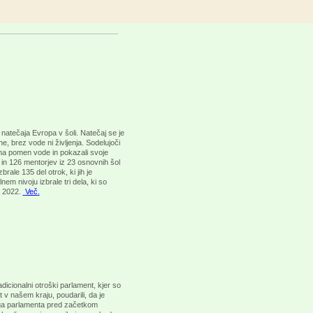
natečaja Evropa v šoli. Natečaj se je
e, brez vode ni življenja. Sodelujoči
 na pomen vode in pokazali svoje
 in 126 mentorjev iz 23 osnovnih šol
ale 135 del otrok, ki jih je
m nivoju izbrale tri dela, ki so
a 2022.
Več
.
dicionalni otroški parlament, kjer so
 v našem kraju, poudarili, da je
jega parlamenta pred začetkom