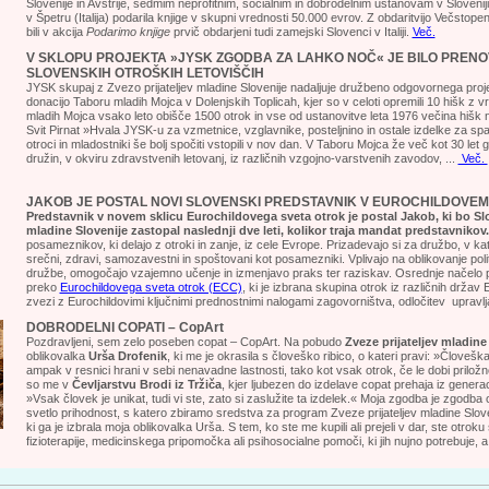
Slovenije in Avstrije, sedmim neprofitnim, socialnim in dobrodelnim ustanovam v Sloveniji 
v Špetru (Italija) podarila knjige v skupni vrednosti 50.000 evrov. Z obdaritvijo Večstope
bili v akcija
Podarimo knjige
prvič obdarjeni tudi zamejski Slovenci v Italiji.
Več.
V SKLOPU PROJEKTA »JYSK ZGODBA ZA LAHKO NOČ« JE BILO PREN
SLOVENSKIH OTROŠKIH LETOVIŠČIH
JYSK skupaj z Zvezo prijateljev mladine Slovenije nadaljuje družbeno odgovornega pr
donacijo Taboru mladih Mojca v Dolenjskih Toplicah, kjer so v celoti opremili 10 hišk z v
mladih Mojca vsako leto obišče 1500 otrok in vse od ustanovitve leta 1976 večina hišk ni
Svit Pirnat
»Hvala JYSK-u za vzmetnice, vzglavnike, posteljnino in ostale izdelke za sp
otroci in mladostniki še bolj spočiti vstopili v nov dan. V Taboru Mojca že več kot 30 let
družin, v okviru zdravstvenih letovanj, iz različnih vzgojno-varstvenih zavodov, ...
Več.
JAKOB JE POSTAL NOVI SLOVENSKI PREDSTAVNIK V EUROCHILDOVEM
Predstavnik v novem sklicu Eurochildovega sveta otrok je postal Jakob, ki bo Slo
mladine Slovenije zastopal naslednji dve leti, kolikor traja mandat predstavnikov
posameznikov, ki delajo z otroki in zanje, iz cele Evrope. Prizadevajo si za družbo, v kat
srečni, zdravi, samozavestni in spoštovani kot posamezniki. Vplivajo na oblikovanje politik
družbe, omogočajo vzajemno učenje in izmenjavo praks ter raziskav. Osrednje načelo par
preko
Eurochildovega sveta otrok (ECC)
, ki je izbrana skupina otrok iz različnih držav
zvezi z Eurochildovimi ključnimi prednostnimi nalogami zagovorništva, odločitev upravl
DOBRODELNI COPATI – CopArt
Pozdravljeni, sem zelo poseben copat – CopArt. Na pobudo
Zveze prijateljev mladine
oblikovalka
Urša Drofenik
, ki me je okrasila s človeško ribico, o kateri pravi: »Človeška
ampak v resnici hrani v sebi nenavadne lastnosti, tako kot vsak otrok, če le dobi priložnost
so me v
Čevljarstvu Brodi iz Tržiča
, kjer ljubezen do izdelave copat prehaja iz genera
»Vsak človek je unikat, tudi vi ste, zato si zaslužite ta izdelek.« Moja zgodba je zgodba 
svetlo prihodnost, s katero zbiramo sredstva za program Zveze prijateljev mladine Slov
ki ga je izbrala moja oblikovalka Urša. S tem, ko ste me kupili ali prejeli v dar, ste otr
fizioterapije, medicinskega pripomočka ali psihosocialne pomoči, ki jih nujno potrebuje, a 